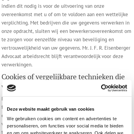
indien dit nodig is voor de uitvoering van onze
overeenkomst met u of om te voldoen aan een wettelijke
verplichting. Met bedrijven die uw gegevens verwerken in
onze opdracht, sluiten wij een bewerkersovereenkomst om
te zorgen voor eenzelfde niveau van beveiliging en
vertrouwelijkheid van uw gegevens. Mr. J. F. R. Eisenberger
Advocaat arbeidsrecht blijft verantwoordelijk voor deze
verwerkingen.
Cookies of vergelijkbare technieken die
wij gebruiken
Mr. J. F. R. Eisenberger Advocaat arbeidsrecht gebruikt
functionele, analytische en tracking cookies. Een cookie is
Deze website maakt gebruik van cookies
een klein tekstbestand dat bij het eerste bezoek aan deze
We gebruiken cookies om content en advertenties te
website wordt opgeslagen in de browser van uw computer,
personaliseren, om functies voor social media te bieden
tablet of smartphone. Mr. J. F. R. Eisenberger Advocaat
en om ons websiteverkeer te analyseren. Ook delen we