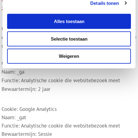
Details tonen
zijn-het-en-wat-doe-ik-ermee/
Alles toestaan
Op deze website worden ook cookies geplaatst door
derden. Dit zijn bijvoorbeeld adverteerders en/of de sociale
Selectie toestaan
media-bedrijven. Hieronder een overzicht:
Weigeren
Cookie: Google Analytics
Naam: _ga
Functie: Analytische cookie die websitebezoek meet
Bewaartermijn: 2 jaar
Cookie: Google Analytics
Naam: _gat
Functie: Analytische cookie die websitebezoek meet
Bewaartermijn: Sessie